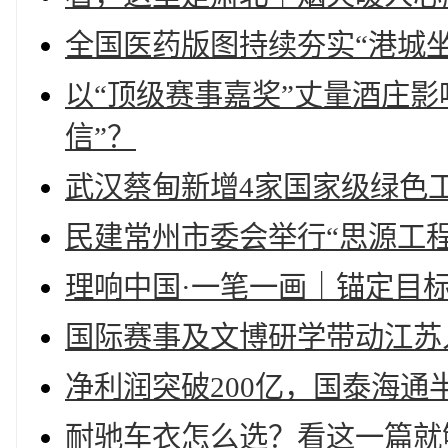
全国医药版图持续夯实“港城坐
以“顶级赛事嘉奖”丈量酒庄
信”？
武汉蔡甸新增4家国家级绿色
民建常州市委会举行“思源工
理响中国·一笔一画｜锚定目
国际赛事及文博研学带动江苏
净利润突破200亿，国泰海通
耐驰车衣怎么选？看这一篇就