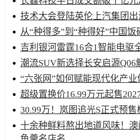
长鑫科技半日成交额破千亿元
技术大会登陆英伦上汽集团出
从“种得多”到“种得好”中国
吉利银河雷霆16合1智能电
潮流SUV新选择长安启源Q0
“六张网”如何赋能现代化产业
超级置换价16.99万元起售20
30.99万！岚图追光S正式预
十余种鲜料熬出地道风味！澳
鱼羹名店名