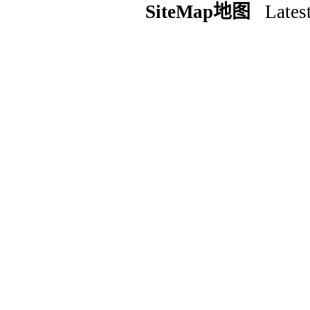
SiteMap地图
Latest