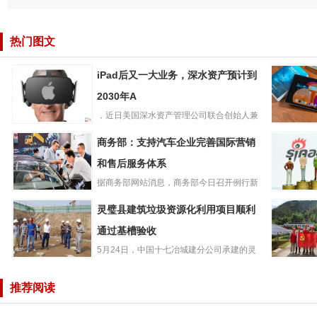
热门图文
iPad后又一大业务，深水资产预计到
2030年A
，近日美国深水资产管理公司联合创始人兼
iPad后又一大业
管理合伙人GeneMuns...
联想小新
商务部：支持汽车企业完善国际营销
务，深水资产预
PadPro2
计到2030年A
和售后服务体系
版平板开启
据商务部网站消息，商务部今日召开例行新
商务部：支持汽
闻发布会，商务部新闻发言人...
微博202
灵璧县建筑垃圾资源化利用项目顺利
车企业完善国际
度净营收4.
营销和售后服务
通过基槽验收
美元，同
体系
5月24日，中国十七冶城建分公司承建的灵
灵璧县建筑垃圾
璧县建筑垃圾资源化利用项...
服务光伏
资源化利用项目
牢“红色堡
推荐阅读
顺利通过基槽验
收