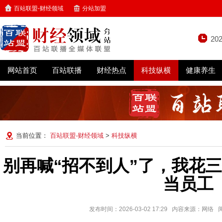
百站联盟-财经领域
分站加盟
20
网站首页
百站联播
财经热点
科技纵横
健康养生
当前位置：
百站联盟-财经领域
>
科技纵横
别再喊“招不到人”了，我花
当员工
发布时间：2026-03-02 17:29 内容来源：网络