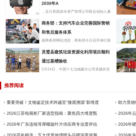
2030年A
，近日美国深水资产管理公司联合创始人兼
iPad后又一大业
管理合伙人GeneMuns...
联想小新
商务部：支持汽车企业完善国际营销
务，深水资产预
PadPro2
计到2030年A
和售后服务体系
版平板开启
据商务部网站消息，商务部今日召开例行新
商务部：支持汽
闻发布会，商务部新闻发言人...
微博202
灵璧县建筑垃圾资源化利用项目顺利
车企业完善国际
度净营收4.
营销和售后服务
通过基槽验收
美元，同
体系
5月24日，中国十七冶城建分公司承建的灵
灵璧县建筑垃圾
璧县建筑垃圾资源化利用项...
服务光伏
资源化利用项目
牢“红色堡
推荐阅读
顺利通过基槽验
收
重要突破！文物鉴定技术跨越至“微观溯源”新维度
助力景德镇
2026江苏电视柜厂家选型指南：聚焦四大维度甄
2026
2026年广东连续等厚螺旋叶片供应商专业度评估
2026
2026开年精选：五大优质地埋喷头品牌深度评测
2026