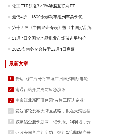
化工ETF领涨3.49%港股互联网ET
最低4折！1300余趟动车组列车票价优
第十四届《中国民企春晚》暨《中国好品牌
11月7日全国农产品批发市场猪肉平均价
2025海南冬交会将于12月4日启幕
最新文章
1
爱达·地中海号将重返广州南沙国际邮轮
2
南通西站开展消防应急演练
3
南京江北新区研创园“劳模工匠进企业”
4
爱达邮轮发布大湾区战略，拟在大湾区招
5
多家铝企股价新高！铝价涨、利润增，分
6
证监会同意广期所铂、钯期货和期权注册