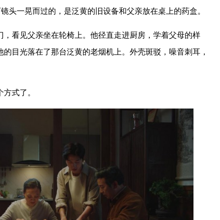
可镜头一晃而过的，是泛黄的旧设备和父亲放在桌上的药盒。
门，看见父亲坐在轮椅上。他径直走进厨房，学着父母的样
他的目光落在了那台泛黄的老烟机上。外壳斑驳，噪音刺耳，
个方式了。