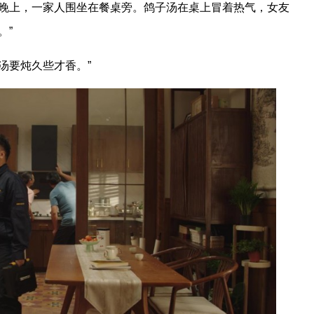
天晚上，一家人围坐在餐桌旁。鸽子汤在桌上冒着热气，女友
。”
汤要炖久些才香。”