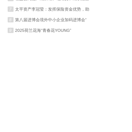
7
太平资产李冠莹：发挥保险资金优势，助
8
第八届进博会境外中小企业加码进博会“
9
2025荷兰花海“青春花YOUNG”