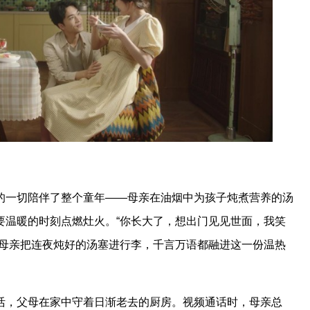
的一切陪伴了整个童年——母亲在油烟中为孩子炖煮营养的汤
要温暖的时刻点燃灶火。“你长大了，想出门见见世面，我笑
，母亲把连夜炖好的汤塞进行李，千言万语都融进这一份温热
活，父母在家中守着日渐老去的厨房。视频通话时，母亲总