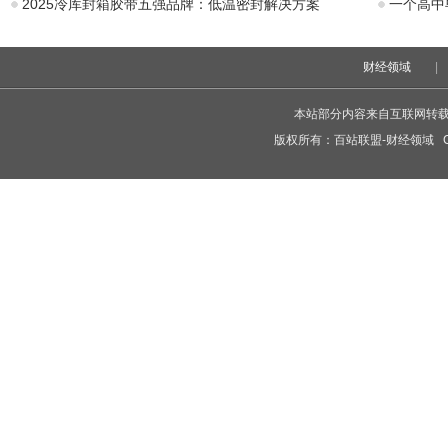
2025冷库封箱胶带五强品牌：低温密封解决方案
一个高中
财经领域
|
本站部分内容来自互联网转
版权所有：
百站联盟-财经领域
Co