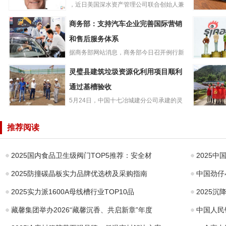
，近日美国深水资产管理公司联合创始人兼
iPad后又一大业
管理合伙人GeneMuns...
联想小新
商务部：支持汽车企业完善国际营销
务，深水资产预
PadPro2
计到2030年A
和售后服务体系
版平板开启
据商务部网站消息，商务部今日召开例行新
商务部：支持汽
闻发布会，商务部新闻发言人...
微博202
灵璧县建筑垃圾资源化利用项目顺利
车企业完善国际
度净营收4.
营销和售后服务
通过基槽验收
美元，同
体系
5月24日，中国十七冶城建分公司承建的灵
灵璧县建筑垃圾
璧县建筑垃圾资源化利用项...
服务光伏
资源化利用项目
牢“红色堡
推荐阅读
顺利通过基槽验
收
2025国内食品卫生级阀门TOP5推荐：安全材
2025
2025防撞碳晶板实力品牌优选榜及采购指南
中国劲仔
2025实力派1600A母线槽行业TOP10品
2025
藏馨集团举办2026“藏馨沉香、共启新章”年度
中国人民