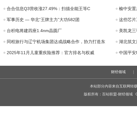
收
合合信息Q3营收涨27.49%：扫描全能王等C
榆中安置
军事历史 — 华北“王牌主力”大功582团
这些芯片
台积电将建四座1.4nm晶圆厂
美凯龙三
同程旅行与辽宁机场集团达成战略合作，协力打造东
湖北筑文
2025年11月儿童重疾险推荐：官方排名与权威
中国平安
财经领域
|
本站部分内容来自互联网转
版权所有：
百站联盟-财经领域
Co