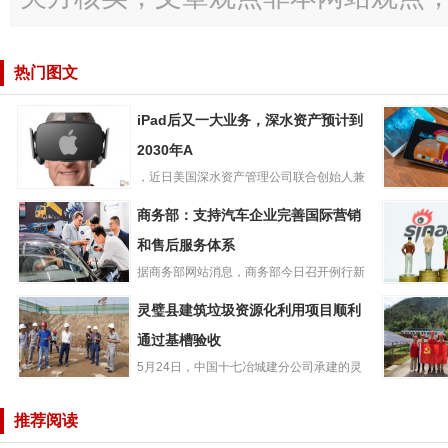
热门图文
iPad后又一大业务，深水资产预计到
2030年A
，近日美国深水资产管理公司联合创始人兼
iPad后又一大业
管理合伙人GeneMuns...
联想小新
商务部：支持汽车企业完善国际营销
务，深水资产预
PadPro2
计到2030年A
和售后服务体系
版平板开启
据商务部网站消息，商务部今日召开例行新
商务部：支持汽
闻发布会，商务部新闻发言人...
微博202
灵璧县建筑垃圾资源化利用项目顺利
车企业完善国际
度净营收4.
营销和售后服务
通过基槽验收
美元，同
体系
5月24日，中国十七冶城建分公司承建的灵
灵璧县建筑垃圾
璧县建筑垃圾资源化利用项...
服务光伏
资源化利用项目
牢“红色堡
推荐阅读
顺利通过基槽验