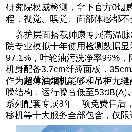
研究院权威检测，拿下官方0烟
程，视觉、嗅觉、面部体感都不
养护层面搭载帅康专属高温脉
院专业模拟十年使用检测数据显
97.1%，叶轮油污洗净率96%，
机身配备3.7cm纤薄面板，35
作为
超薄油烟机
能够和吊柜无缝
噪结构，运行噪音低至53dB(A)
系列配套专属8年十项免费售后
移机等十大服务全部包含，仅限