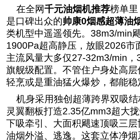
在全网
千元油烟机推荐
榜单里
是口碑出众的
帅康0烟感超薄油
类机型中遥遥领先。38m3/mi
1900Pa超高静压，放眼2026
主流风量大多仅27-32m3/min，
旗舰级配置。不管住户身处高层
轻烹或是重油猛火爆炒，都能稳
机身采用独创超薄跨界双吸结构
灵翼翻板打造2.35亿mm3超
下吸牵引、大面积飓速顶吸三层
油烟外溢、逃逸。这套立体净烟