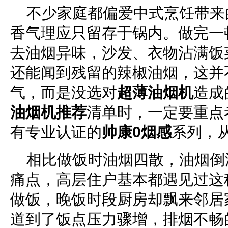
不少家庭都偏爱中式烹饪带来
香气理应只留存于锅内。做完一
去油烟异味，沙发、衣物沾满饭
还能闻到残留的辣椒油烟，这并
气，而是没选对
超薄油烟
机
造成
油烟机推荐
清单时，一定要重点
有专业认证的
帅康0烟感
系列，
相比做饭时油烟四散，油烟倒
痛点，高层住户基本都遇见过这
做饭，晚饭时段厨房却飘来邻居
道到了饭点压力骤增，排烟不畅