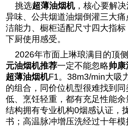
挑选
超薄油烟机
，核心要解决
异味、公共烟道油烟倒灌三大痛
洁能力、橱柜适配尺寸四大指标
下厨使用感受。
2026年市面上琳琅满目的顶
元油烟机推荐
一定不能忽略
帅康
超薄油烟机
F1。38m3/min大
的组合，同价位机型很难找到同
低、烹饪轻重，都有充足性能余
结构拥有专业机构0烟感认证，
书；高温脉冲增压洗经过十年模