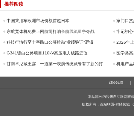
资源化利用项目
牢“红色堡
推荐阅读
顺利通过基槽验
收
中国乘用车欧洲市场份额首超日本
家门口赏
东航宽体机免费上网航司打响长航线流量争夺战
牢记初心
科技行情行至十字路口公募推敲“业绩验证”逻辑
2026
G341辘白公路项目110kV高压电力线路迁改
医学类高
甘南卓尼藏王宴：一道菜一表演传统藏餐有了新的打
机电产品
财经领域
|
本站部分内容来自互联网转
版权所有：
百站联盟-财经领域
Co