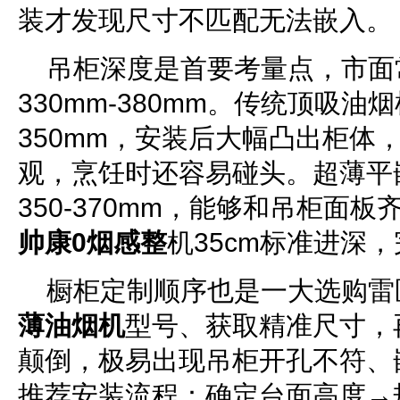
装才发现尺寸不匹配无法嵌入。
吊柜深度是首要考量点，市面
330mm-380mm。传统顶吸
350mm，安装后大幅凸出柜体
观，烹饪时还容易碰头。超薄平
350-370mm，能够和吊柜面板
帅康0烟感整
机35cm标准进深
橱柜定制顺序也是一大选购雷
薄油烟机
型号、获取精准尺寸，
颠倒，极易出现吊柜开孔不符、
推荐安装流程：确定台面高度→