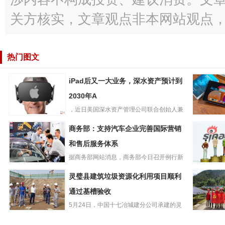
关方核实，文章观点非本网站观点
热门图文
iPad后又一大业务，深水资产预计到
2030年A
，近日美国深水资产管理公司联合创始人兼
iPad后又一大业
管理合伙人GeneMuns...
联想小新
商务部：支持汽车企业完善国际营销
务，深水资产预
PadPro2
计到2030年A
和售后服务体系
版平板开启
据商务部网站消息，商务部今日召开例行新
商务部：支持汽
闻发布会，商务部新闻发言人...
微博202
灵璧县建筑垃圾资源化利用项目顺利
车企业完善国际
度净营收4.
营销和售后服务
通过基槽验收
美元，同
体系
5月24日，中国十七冶城建分公司承建的灵
灵璧县建筑垃圾
璧县建筑垃圾资源化利用项...
服务光伏