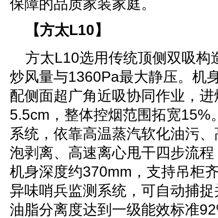
保障的品质家装家庭。
【方太L10】
方太L10选用传统顶侧双吸构造，
炒风量与1360Pa最大静压。机
配侧面超广角近吸协同作业，进
5.5cm，整体控烟范围拓宽15
系统，依靠高温蒸汽软化油污、
泡剥离、高速离心甩干四步流程
机身深度约370mm，支持吊柜
异味哨兵监测系统，可自动捕捉
油脂分离度达到一级能效标准9