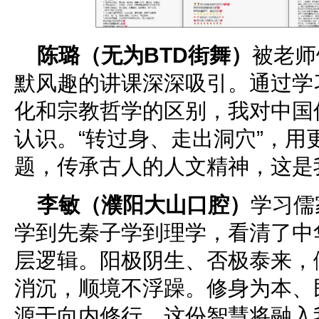
陈璐（无为BTD街舞）
被老师
默风趣的讲课深深吸引。通过学
化和宗教哲学的区别，我对中国
认识。“转过身、走出洞穴”，用
题，传承古人的人文精神，这是
李敏（濮阳大山口腔）
学习儒
学到先秦子学到理学，看清了中
层逻辑。阳极阴生、否极泰来，
消沉，顺境不浮躁。修身为本、
源于向内修行，这份智慧将融入