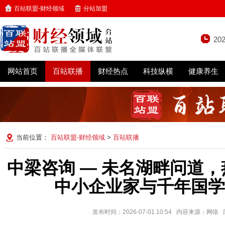
百站联盟-财经领域
分站加盟
20
网站首页
百站联播
财经热点
科技纵横
健康养生
当前位置：
百站联盟-财经领域
>
百站联播
中梁咨询 — 未名湖畔问道
中小企业家与千年国学
发布时间：2026-07-01 10:54 内容来源：网